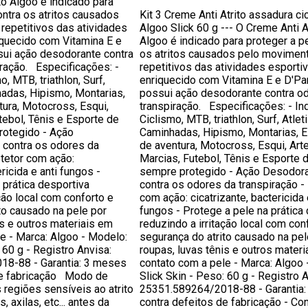
to Algoo é indicado para
ontra os atritos causados
Kit 3 Creme Anti Atrito assadura ci
repetitivos das atividades
Algoo Slick 60 g --- O Creme Anti A
iquecido com Vitamina E e
Algoo é indicado para proteger a p
sui ação desodorante contra
os atritos causados pelo movimen
ração. Especificações: -
repetitivos das atividades esportiv
o, MTB, triathlon, Surf,
enriquecido com Vitamina E e D'Pa
adas, Hipismo, Montarias,
possui ação desodorante contra o
ura, Motocross, Esqui,
transpiração. Especificações: - In
tebol, Tênis e Esporte de
Ciclismo, MTB, triathlon, Surf, Atlet
rotegido - Ação
Caminhadas, Hipismo, Montarias, 
 contra os odores da
de aventura, Motocross, Esqui, Art
otetor com ação:
Marcias, Futebol, Tênis e Esporte 
ericida e anti fungos -
sempre protegido - Ação Desodora
 prática desportiva
contra os odores da transpiração -
ção local com conforto e
com ação: cicatrizante, bactericida 
to causado na pele por
fungos - Protege a pele na prática
is e outros materiais em
reduzindo a irritação local com con
e - Marca: Algoo - Modelo:
segurança do atrito causado na pel
 60 g - Registro Anvisa:
roupas, luvas tênis e outros mater
8-88 - Garantia: 3 meses
contato com a pele - Marca: Algoo 
de fabricação Modo de
Slick Skin - Peso: 60 g - Registro A
s regiões sensíveis ao atrito
25351.589264/2018-88 - Garantia
, axilas, etc... antes da
contra defeitos de fabricação - Co