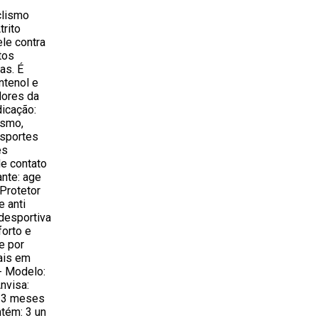
clismo
trito
ele contra
tos
as. É
ntenol e
dores da
dicação:
ismo,
Esportes
es
de contato
nte: age
 Protetor
e anti
 desportiva
forto e
e por
iais em
- Modelo:
nvisa:
: 3 meses
ntém: 3 un