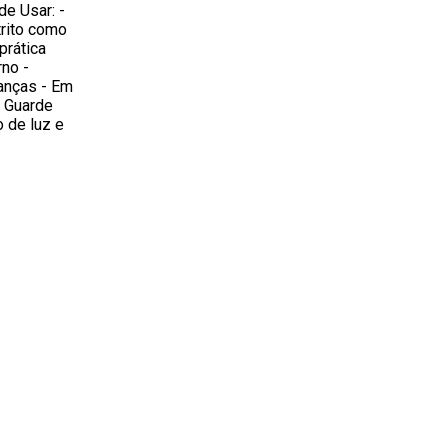
e Usar: -
trito como
 prática
no -
anças - Em
- Guarde
o de luz e