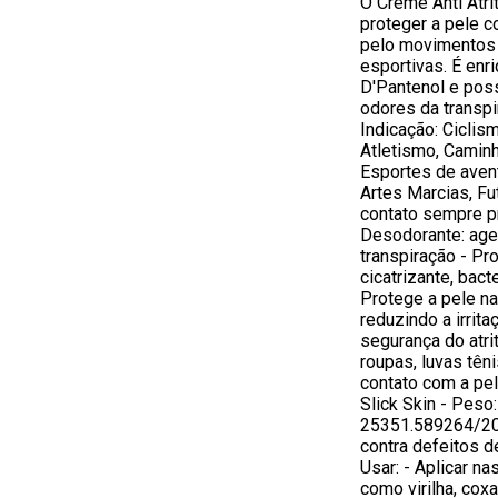
O Creme Anti Atri
proteger a pele c
pelo movimentos 
esportivas. É enr
D'Pantenol e pos
odores da transpi
Indicação: Ciclism
Atletismo, Caminh
Esportes de avent
Artes Marcias, Fu
contato sempre p
Desodorante: age
transpiração - Pr
cicatrizante, bact
Protege a pele na
reduzindo a irrita
segurança do atri
roupas, luvas tên
contato com a pel
Slick Skin - Peso:
25351.589264/201
contra defeitos 
Usar: - Aplicar na
como virilha, coxas