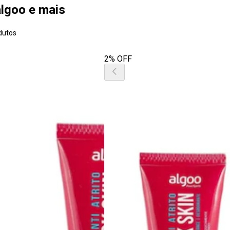
 algoo e mais
dutos
2% OFF