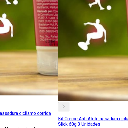
 assadura ciclismo corrida
Kit Creme Anti Atrito assadura cic
Slick 60g 3 Unidades