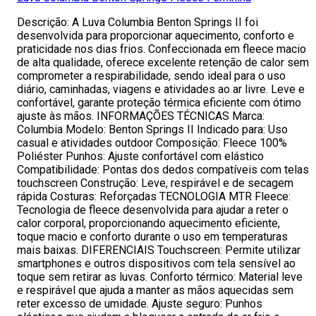
Descrição: A Luva Columbia Benton Springs II foi
desenvolvida para proporcionar aquecimento, conforto e
praticidade nos dias frios. Confeccionada em fleece macio
de alta qualidade, oferece excelente retenção de calor sem
comprometer a respirabilidade, sendo ideal para o uso
diário, caminhadas, viagens e atividades ao ar livre. Leve e
confortável, garante proteção térmica eficiente com ótimo
ajuste às mãos. INFORMAÇÕES TÉCNICAS Marca:
Columbia Modelo: Benton Springs II Indicado para: Uso
casual e atividades outdoor Composição: Fleece 100%
Poliéster Punhos: Ajuste confortável com elástico
Compatibilidade: Pontas dos dedos compatíveis com telas
touchscreen Construção: Leve, respirável e de secagem
rápida Costuras: Reforçadas TECNOLOGIA MTR Fleece:
Tecnologia de fleece desenvolvida para ajudar a reter o
calor corporal, proporcionando aquecimento eficiente,
toque macio e conforto durante o uso em temperaturas
mais baixas. DIFERENCIAIS Touchscreen: Permite utilizar
smartphones e outros dispositivos com tela sensível ao
toque sem retirar as luvas. Conforto térmico: Material leve
e respirável que ajuda a manter as mãos aquecidas sem
reter excesso de umidade. Ajuste seguro: Punhos