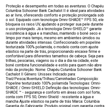
Proteção e desempenho em todas as aventuras. O Chapéu
Columbia Schooner Bank Cachalot II é ideal para atividades
ao ar livre, oferecendo conforto e proteção prolongada sob
o sol. Equipado com tecnologia Omni-SHADE™ FPS 50, ele
bloqueia os raios UV, ajudando a proteger sua pele durante
o uso prolongado. Já a tecnologia Omni-SHIELD™ garante
resistência à água e a manchas, mantendo o boné seco e
limpo por mais tempo, mesmo em ambientes úmidos ou
durante atividades intensas. Confeccionado em popeline
texturizada 100% poliamida, o modelo conta com ajuste
elástico na parte de trás, proporcionando encaixe firme e
confortável para diferentes tamanhos de cabeça. Seja para
trilhas, pescarias, viagens ou o dia a dia na cidade, este
boné combina funcionalidade e estilo para quem não abre
mão da proteção. Nome: Chapéu Columbia Schooner Bank
Cachalot II Gênero: Unissex Indicado para:
Trail/Pesca/Aventura/Trilhas/Caminhadas Composição:
Popeline texturizado 100% poliamida Tecnologias: Omni-
SHADE / Omni-SHIELD Definição das tecnologias: Omni-
SHADE ™ - segurança e conforto em áreas com sol forte,
conta com FPS 50; Omni-Shield - resistente a àgua e
mancha Ajuste elástico na parte de trás Marca: Columbia
Garantia do Fabricante: Produto original com garantia contra