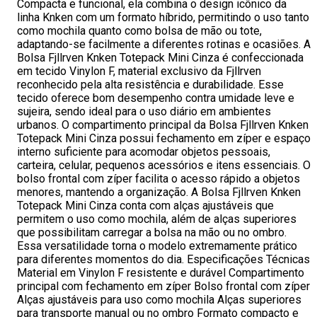
Compacta e funcional, ela combina o design icônico da
linha Knken com um formato híbrido, permitindo o uso tanto
como mochila quanto como bolsa de mão ou tote,
adaptando-se facilmente a diferentes rotinas e ocasiões. A
Bolsa Fjllrven Knken Totepack Mini Cinza é confeccionada
em tecido Vinylon F, material exclusivo da Fjllrven
reconhecido pela alta resistência e durabilidade. Esse
tecido oferece bom desempenho contra umidade leve e
sujeira, sendo ideal para o uso diário em ambientes
urbanos. O compartimento principal da Bolsa Fjllrven Knken
Totepack Mini Cinza possui fechamento em zíper e espaço
interno suficiente para acomodar objetos pessoais,
carteira, celular, pequenos acessórios e itens essenciais. O
bolso frontal com zíper facilita o acesso rápido a objetos
menores, mantendo a organização. A Bolsa Fjllrven Knken
Totepack Mini Cinza conta com alças ajustáveis que
permitem o uso como mochila, além de alças superiores
que possibilitam carregar a bolsa na mão ou no ombro.
Essa versatilidade torna o modelo extremamente prático
para diferentes momentos do dia. Especificações Técnicas
Material em Vinylon F resistente e durável Compartimento
principal com fechamento em zíper Bolso frontal com zíper
Alças ajustáveis para uso como mochila Alças superiores
para transporte manual ou no ombro Formato compacto e