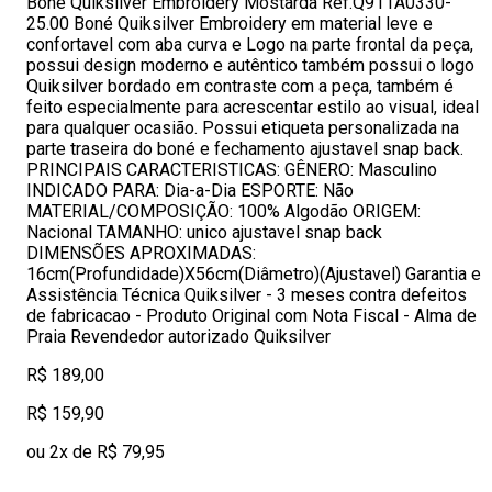
Boné Quiksilver Embroidery Mostarda Ref.Q911A0330-
25.00 Boné Quiksilver Embroidery em material leve e
confortavel com aba curva e Logo na parte frontal da peça,
possui design moderno e autêntico também possui o logo
Quiksilver bordado em contraste com a peça, também é
feito especialmente para acrescentar estilo ao visual, ideal
para qualquer ocasião. Possui etiqueta personalizada na
parte traseira do boné e fechamento ajustavel snap back.
PRINCIPAIS CARACTERISTICAS: GÊNERO: Masculino
INDICADO PARA: Dia-a-Dia ESPORTE: Não
MATERIAL/COMPOSIÇÃO: 100% Algodão ORIGEM:
Nacional TAMANHO: unico ajustavel snap back
DIMENSÕES APROXIMADAS:
16cm(Profundidade)X56cm(Diâmetro)(Ajustavel) Garantia e
Assistência Técnica Quiksilver - 3 meses contra defeitos
de fabricacao - Produto Original com Nota Fiscal - Alma de
Praia Revendedor autorizado Quiksilver
R$ 189,00
R$ 159,90
ou 2x de R$ 79,95