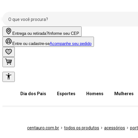
Entrega ou retirada?
Informe seu CEP
Entre ou cadastre-se
Acompanhe seu pedido
Dia dos Pais
Esportes
Homens
Mulheres
centauro.com.br
todos os produtos
acessórios
por