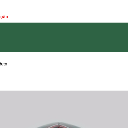
ação
duto