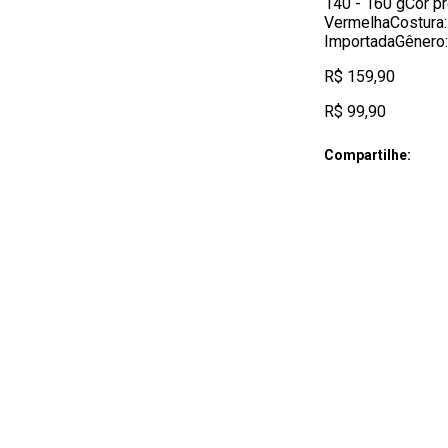
140 - 160 gCor p
VermelhaCostura:
ImportadaGênero
R$ 159,90
R$ 99,90
Compartilhe: