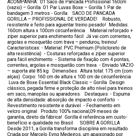
ACOMPANHA: 01 Saco de Pancada Profissional 160cm
(vazio) – Gorilla 01 Par Luvas Boxe – Gorilla 1 Par de
bandagem 3 metros - Gorilla SACO DE PANCADA
GORILLA – PROFISSIONAL DE VERDADE! Robusto,
resistente e feito para aguentar treino pesado! Medidas:
160cm altura x 100cm circunferência Material reforçado +
zíper superior para enchimento fácil Já vai com correntes,
argolas e mosquetão com trava – pendurou, treinou!
Características: - Material: PVC Premium (Policloreto de
alta resistência) - Costuras reforçadas e zíper superior
para fácil enchimento - Sistema de fixação com 4 pontas,
correntes, argolas e mosquetão com trava - Enviado VAZIO
– suporta até 85 kg Dimensões: Altura total: 175 cm (com
alças) Corpo: 160 cm de altura x 100 cm de circunferência
Luva de Boxe Essential Black Classic – Gorilla Design
clássico, pegada firme e proteção de alto nível para treinos
em saco, manoplas ou aparadores. Destaques: - Espuma
de alta densidade: absorção de impacto e conforto -
Revestimento resistente e durável - Fechamento em
velcro original Produto 100% nacional,09 meses de
garantia, direto da fábrica! Gorilla é referência em custo-
benefício e qualidade no Brasil. SOBRE A GORILLA
Desde 2011, a Gorilla transforma disciplina em resultado.
Criada por Marcelo Eyng Medeiros, um apaixonado por