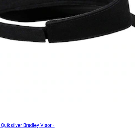
 Quiksilver Bradley Visor -