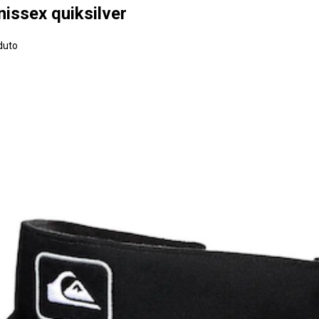
nissex quiksilver
duto