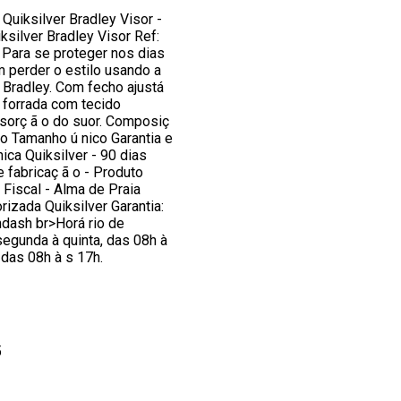
 Quiksilver Bradley Visor -
ksilver Bradley Visor Ref:
Para se proteger nos dias
 perder o estilo usando a
r Bradley. Com fecho ajustá
a forrada com tecido
sorç ã o do suor. Composiç
o Tamanho ú nico Garantia e
ica Quiksilver - 90 dias
e fabricaç ã o - Produto
 Fiscal - Alma de Praia
izada Quiksilver Garantia:
ndash br>Horá rio de
egunda à quinta, das 08h à
 das 08h à s 17h.
5