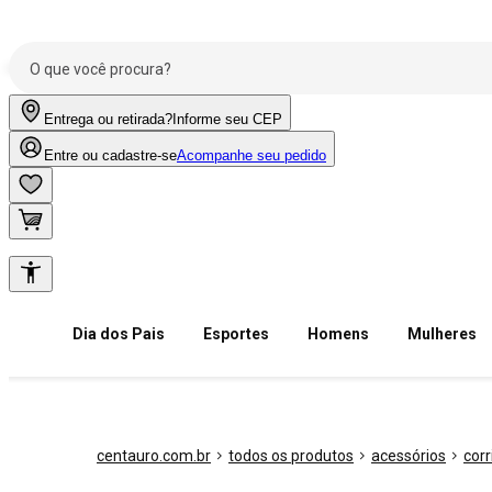
Entrega ou retirada?
Informe seu CEP
Entre ou cadastre-se
Acompanhe seu pedido
Dia dos Pais
Esportes
Homens
Mulheres
centauro.com.br
todos os produtos
acessórios
cor