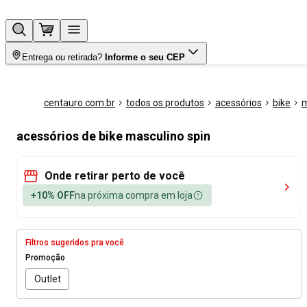
Entrega ou retirada?
Informe o seu CEP
centauro.com.br
todos os produtos
acessórios
bike
m
acessórios de bike masculino spin
Onde retirar perto de você
+10% OFF
na próxima compra em loja
Filtros sugeridos pra você
Promoção
Outlet